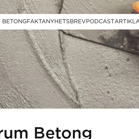
BETONGFAKTA
NYHETSBREV
PODCAST
ARTIKL
rum Betong