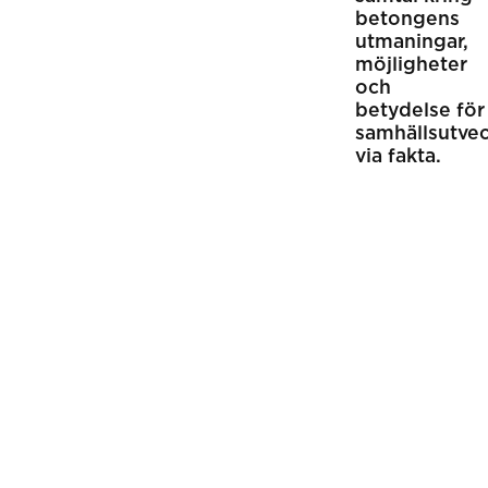
betongens
utmaningar,
möjligheter
och
betydelse för
samhällsutve
via fakta.