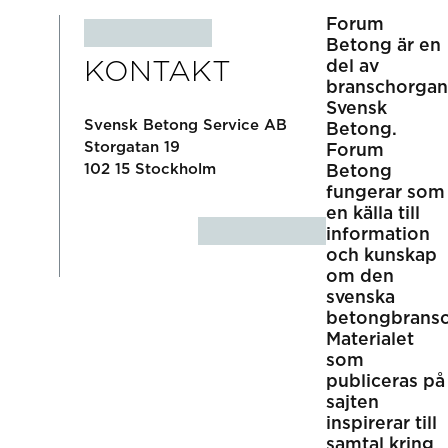
Forum
Betong är en
KONTAKT
del av
branschorgan
Svensk
Svensk Betong Service AB
Betong.
Storgatan 19
Forum
102 15 Stockholm
Betong
fungerar som
en källa till
information
och kunskap
om den
svenska
betongbransc
Materialet
som
publiceras på
sajten
inspirerar till
samtal kring