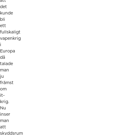
att
det
kunde
bli
ett
fullskaligt
vapenkrig
i
Europa
då
talade
man
ju
främst
om
it-
krig.
Nu
inser
man
att
skyddsrum