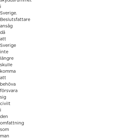
skyddsrummet
i
Sverige.
Beslutsfattare
ansåg
då
att
Sverige
inte
längre
skulle
komma
att
behöva
försvara
sig
civilt
i
den
omfattning
som
man