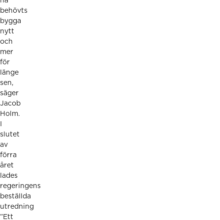
ha
behövts
bygga
nytt
och
mer
för
länge
sen,
säger
Jacob
Holm.
I
slutet
av
förra
året
lades
regeringens
beställda
utredning
”Ett