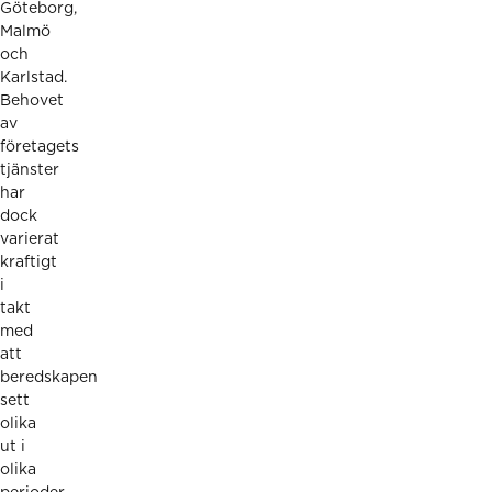
Göteborg,
Malmö
och
Karlstad.
Behovet
av
företagets
tjänster
har
dock
varierat
kraftigt
i
takt
med
att
beredskapen
sett
olika
ut i
olika