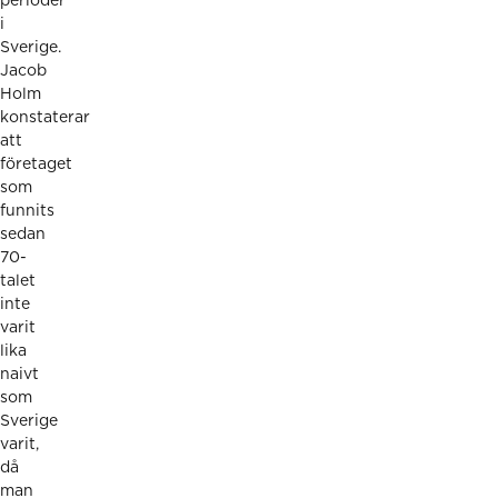
perioder
i
Sverige.
Jacob
Holm
konstaterar
att
företaget
som
funnits
sedan
70-
talet
inte
varit
lika
naivt
som
Sverige
varit,
då
man