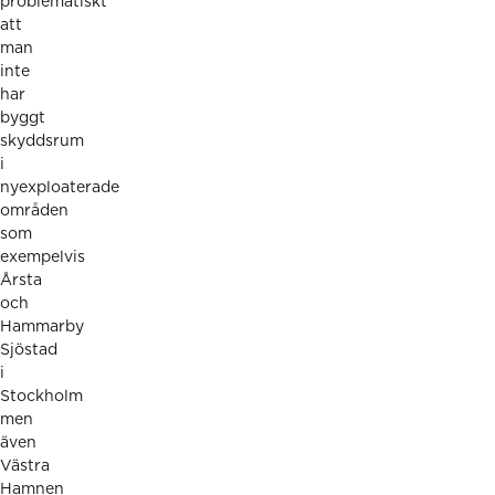
problematiskt
att
man
inte
har
byggt
skyddsrum
i
nyexploaterade
områden
som
exempelvis
Årsta
och
Hammarby
Sjöstad
i
Stockholm
men
även
Västra
Hamnen