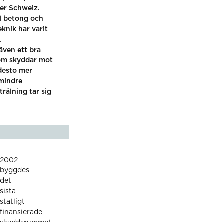
ter Schweiz.
ll betong och
eknik har varit
.
även ett bra
som skyddar mot
 desto mer
mindre
trålning tar sig
2002
byggdes
det
sista
statligt
finansierade