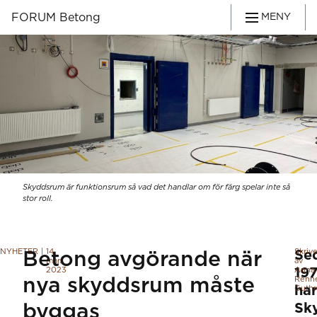
FORUM Betong
MENY
Skyddsrum är funktionsrum så vad det handlar om för färg spelar inte så
stor roll.
NYHETER
|
14
Skriv
Se
Betong avgörande när
mar.
av
2023
19
Anna
nya skyddsrum måste
Renn
har
Guthr
byggas
Sk