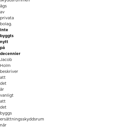
skyddsrummen
ägs
av
privata
bolag.
Inte
byggts
nytt
på
decennier
Jacob
Holm
beskriver
att
det
är
vanligt
att
det
byggs
ersättningsskyddsrum
när