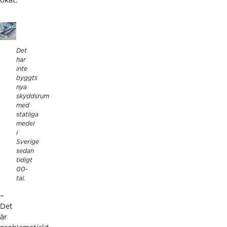
ökat.
Det
har
inte
byggts
nya
skyddsrum
med
statliga
medel
i
Sverige
sedan
tidigt
00-
tal.
–
Det
är