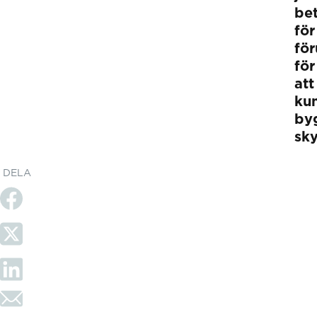
be
för
för
för
att
ku
by
sk
DELA