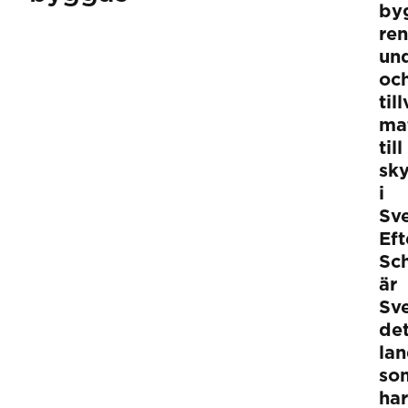
by
ren
und
oc
til
mat
till
sk
i
Sve
Eft
Sc
är
Sv
de
la
so
har