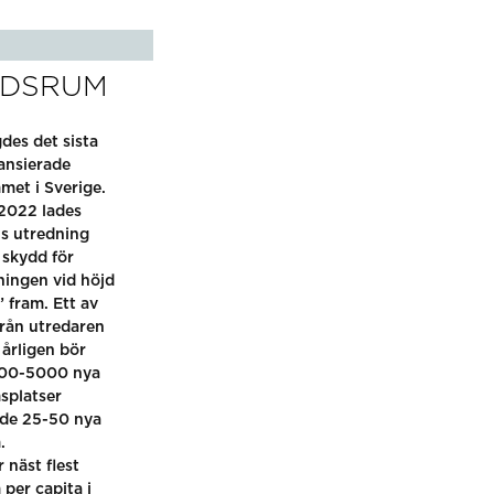
DDSRUM
es det sista
nansierade
et i Sverige.
 2022 lades
s utredning
 skydd för
kningen vid höjd
 fram. Ett av
från utredaren
 årligen bör
00-5000 nya
splatser
de 25-50 nya
.
 näst flest
per capita i