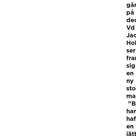
gå
på
dec
Vd
Ja
Ho
ser
fr
sig
en
ny
sto
ma
”B
har
haf
en
jät