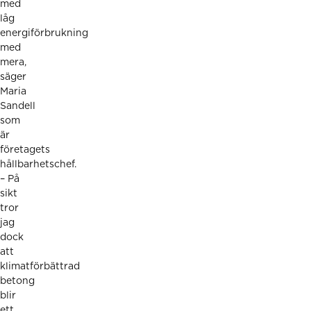
med
låg
energiförbrukning
med
mera,
säger
Maria
Sandell
som
är
företagets
hållbarhetschef.
– På
sikt
tror
jag
dock
att
klimatförbättrad
betong
blir
ett