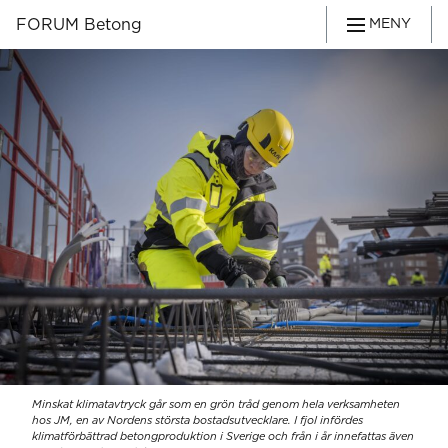
FORUM Betong
MENY
Minskat klimatavtryck går som en grön tråd genom hela verksamheten
hos JM, en av Nordens största bostadsutvecklare. I fjol infördes
klimatförbättrad betongproduktion i Sverige och från i år innefattas även