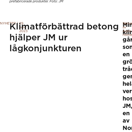
prefabricerade produkter. Foto: JM
NYHETER
|
29
Skriv
Mi
Klimatförbättrad betong
nov.
av
2023
kli
Agne
hjälper JM ur
Hörne
gå
lågkonjunkturen
so
en
gr
trå
ge
hel
ve
ho
JM
en
av
No