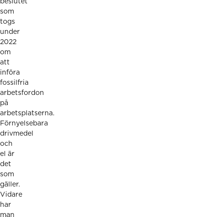
beslutet
som
togs
under
2022
om
att
införa
fossilfria
arbetsfordon
på
arbetsplatserna.
Förnyelsebara
drivmedel
och
el är
det
som
gäller.
Vidare
har
man