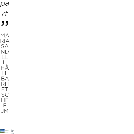
pa
rt
MA
RIA
SA
ND
EL
L,
HÅ
LL
BA
RH
ET
SC
HE
F
JM