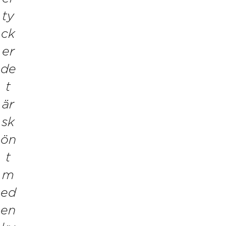
ty
ck
er
de
t
är
sk
ön
t
m
ed
en