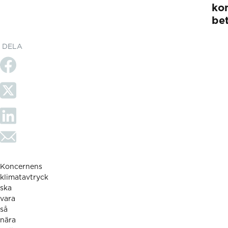
kon
be
DELA
Koncernens
klimatavtryck
ska
vara
så
nära