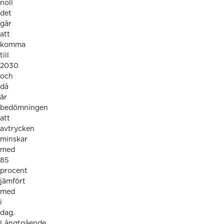
noll
det
går
att
komma
till
2030
och
då
är
bedömningen
att
avtrycken
minskar
med
85
procent
jämfört
med
i
dag.
Långtgående