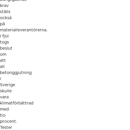
krav
ställs
också
på
materialleverantörerna.
I fjol
togs
beslut
om
att
all
betonggjutning
i
Sverige
skulle
vara
klimatförbättrad
med
tio
procent.
Tester