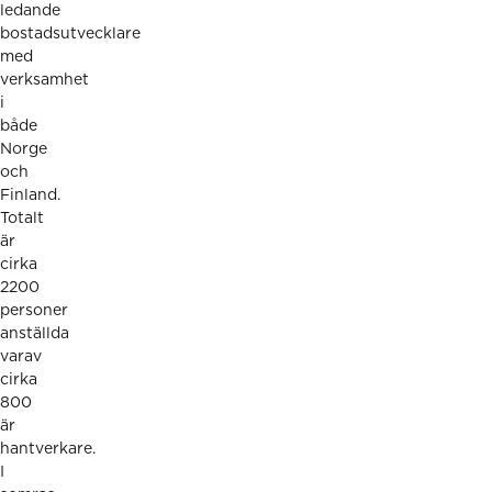
ledande
bostadsutvecklare
med
verksamhet
i
både
Norge
och
Finland.
Totalt
är
cirka
2200
personer
anställda
varav
cirka
800
är
hantverkare.
I