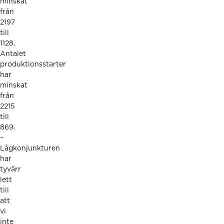
minskat
från
2197
till
1128.
Antalet
produktionsstarter
har
minskat
från
2215
till
869.
–
Lågkonjunkturen
har
tyvärr
lett
till
att
vi
inte