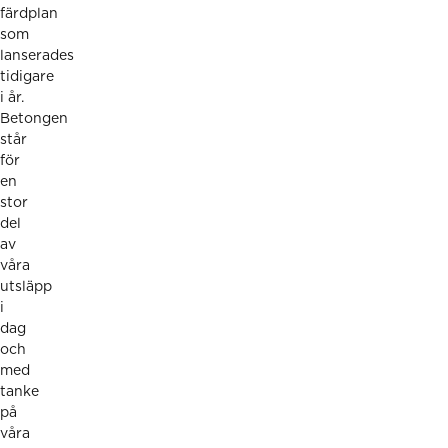
färdplan
som
lanserades
tidigare
i år.
Betongen
står
för
en
stor
del
av
våra
utsläpp
i
dag
och
med
tanke
på
våra