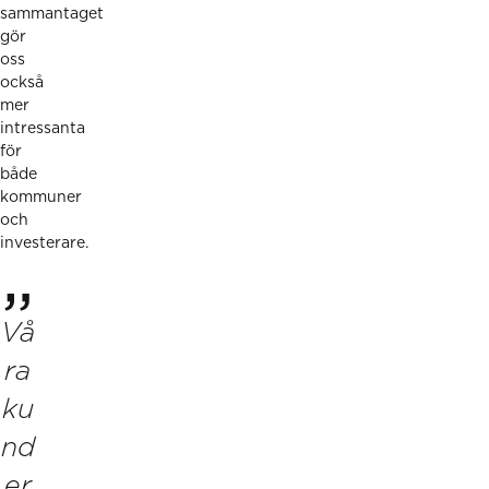
sammantaget
gör
oss
också
mer
intressanta
för
både
kommuner
och
investerare.
Vå
ra
ku
nd
er