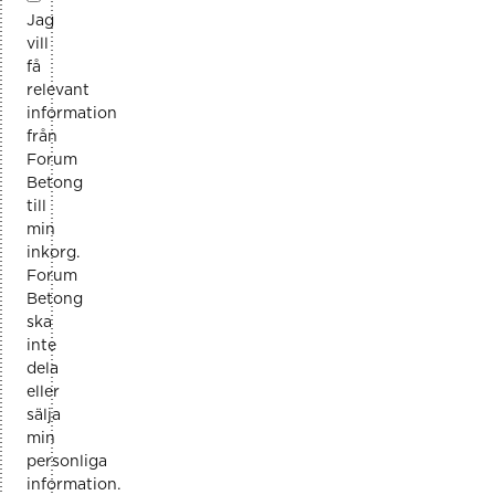
Jag
vill
få
relevant
information
från
Forum
Betong
till
min
inkorg.
Forum
Betong
ska
inte
dela
eller
sälja
min
personliga
information.