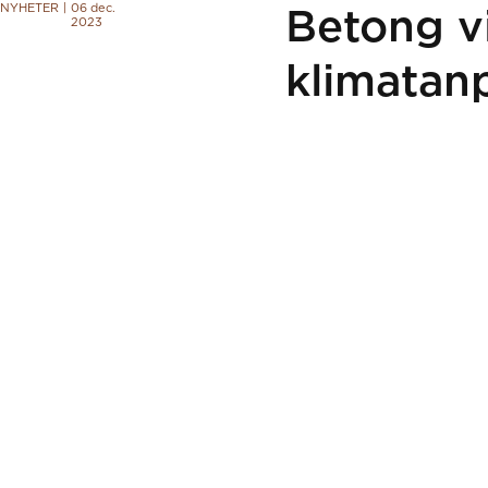
NYHETER
|
06 dec.
Betong vi
2023
klimatan