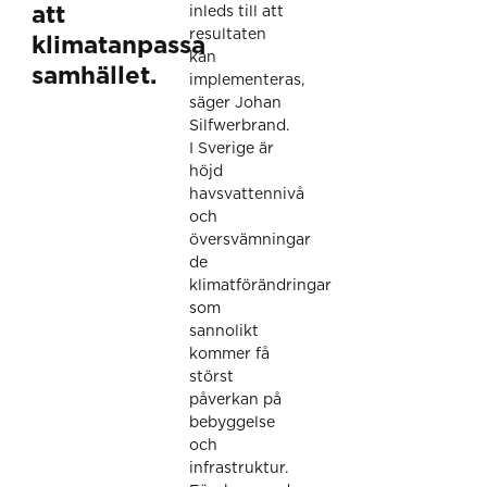
att
inleds till att
resultaten
klimatanpassa
kan
samhället.
implementeras,
säger Johan
Silfwerbrand.
I Sverige är
höjd
havsvattennivå
och
översvämningar
de
klimatförändringar
som
sannolikt
kommer få
störst
påverkan på
bebyggelse
och
infrastruktur.