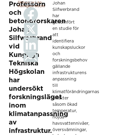
Skriven av Leo
Professorn
DELA
Johan
Holmgren-Recht
Silfwerbrand
och
har
betongforskaren
genomfört
Johan
en studie för
att
Silfwerbrand
identifiera
vid
kunskapsluckor
Kungliga
och
forskningsbehov
Tekniska
gällande
Högskolan
infrastrukturens
har
anpassning
till
undersökt
klimatförändringarnas
forskningsläget
effekter
inom
såsom ökad
temperatur,
klimatanpassning
höjda
av
havsvattennivåer,
infrastruktur.
översvämningar,