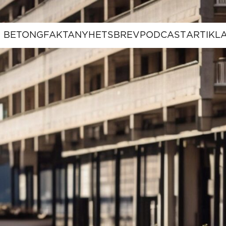
BETONGFAKTA
NYHETSBREV
PODCAST
ARTIKL