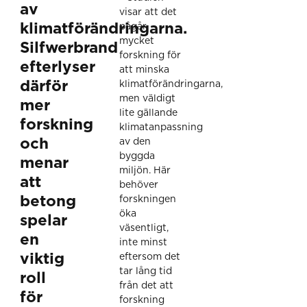
av
visar att det
klimatförändringarna.
pågår
mycket
Silfwerbrand
forskning för
efterlyser
att minska
därför
klimatförändringarna,
men väldigt
mer
lite gällande
forskning
klimatanpassning
och
av den
byggda
menar
miljön. Här
att
behöver
betong
forskningen
öka
spelar
väsentligt,
en
inte minst
viktig
eftersom det
tar lång tid
roll
från det att
för
forskning