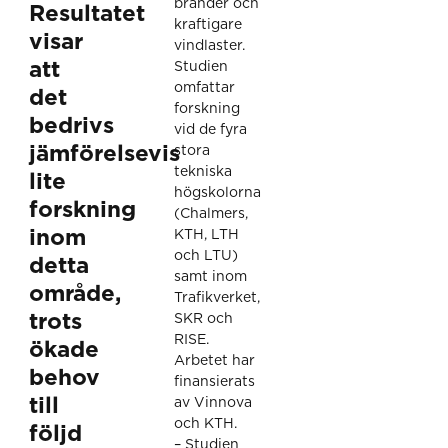
bränder och
Resultatet
kraftigare
visar
vindlaster.
att
Studien
omfattar
det
forskning
bedrivs
vid de fyra
jämförelsevis
stora
tekniska
lite
högskolorna
forskning
(Chalmers,
inom
KTH, LTH
och LTU)
detta
samt inom
område,
Trafikverket,
trots
SKR och
RISE.
ökade
Arbetet har
behov
finansierats
till
av Vinnova
och KTH.
följd
– Studien