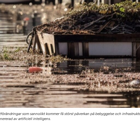
tförändringar som sannolikt kommer få störst påverkan på bebyggelse och infrastrukt
erad av artificiell intelligens.