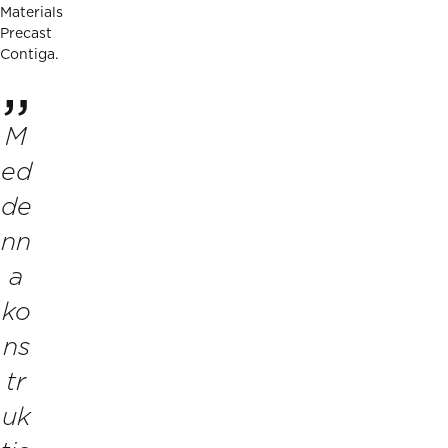
Materials
Precast
Contiga.
M
ed
de
nn
a
ko
ns
tr
uk