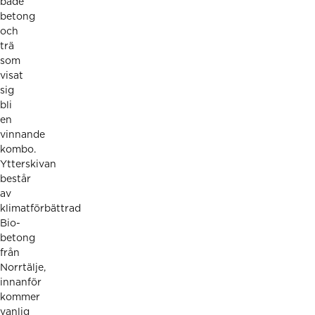
både
betong
och
trä
som
visat
sig
bli
en
vinnande
kombo.
Ytterskivan
består
av
klimatförbättrad
Bio-
betong
från
Norrtälje,
innanför
kommer
vanlig