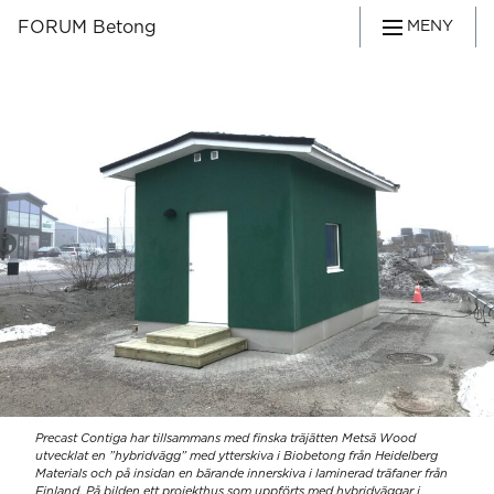
FORUM Betong
MENY
Precast Contiga har tillsammans med finska träjätten Metsä Wood
utvecklat en ”hybridvägg” med ytterskiva i Biobetong från Heidelberg
Materials och på insidan en bärande innerskiva i laminerad träfaner från
Finland. På bilden ett projekthus som uppförts med hybridväggar i