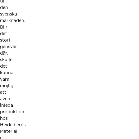
till
den
svenska
marknaden.
Blir
det
stort
gensvar
där,
skulle
det
kunna
vara
möjligt
att
även
inleda
produktion
hos
Heidelbergs
Material
i