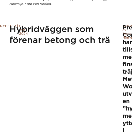
Norrtälje. Foto Elin Hörkkö.
NYHETER
|
05
Skriv
Pre
Hybridväggen som
mar.
av
2024
Co
Agne
förenar betong och trä
Hörne
har
ti
me
fin
trä
Me
Wo
utv
en
”h
me
ytt
i