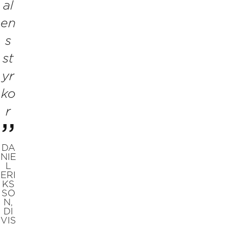
al
en
s
st
yr
ko
r
DA
NIE
L
ERI
KS
SO
N,
DI
VIS