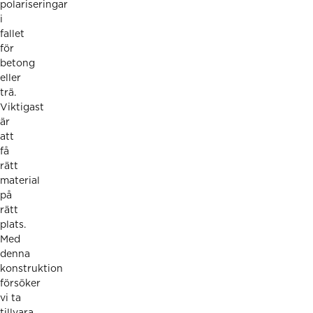
polariseringar
i
fallet
för
betong
eller
trä.
Viktigast
är
att
få
rätt
material
på
rätt
plats.
Med
denna
konstruktion
försöker
vi ta
tillvara