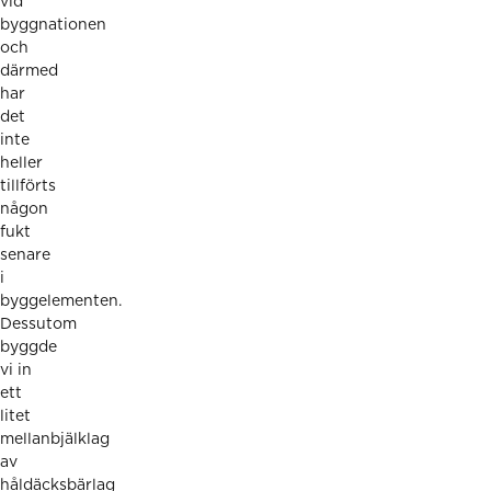
vid
byggnationen
och
därmed
har
det
inte
heller
tillförts
någon
fukt
senare
i
byggelementen.
Dessutom
byggde
vi in
ett
litet
mellanbjälklag
av
håldäcksbärlag