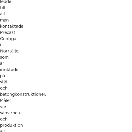
ledde
till
att
man
kontaktade
Precast
Contiga
i
Norrtälje,
som
är
inriktade
på
stål
och
betongkonstruktioner.
Målet
var
samarbete
och
produktion
av