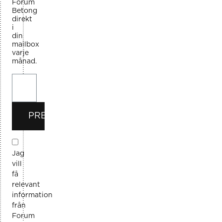
Forum
Betong
direkt
i
din
mailbox
varje
månad.
PRENUMERERA
Jag
vill
få
relevant
information
från
Forum