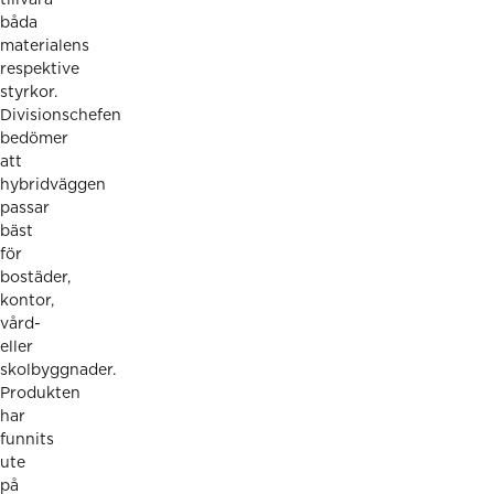
båda
materialens
respektive
styrkor.
Divisionschefen
bedömer
att
hybridväggen
passar
bäst
för
bostäder,
kontor,
vård-
eller
skolbyggnader.
Produkten
har
funnits
ute
på