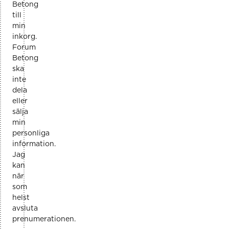
Betong
till
min
inkorg.
Forum
Betong
ska
inte
dela
eller
sälja
min
personliga
information.
Jag
kan
när
som
helst
avsluta
prenumerationen.