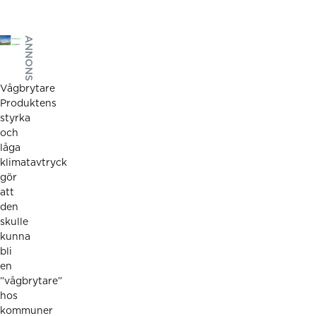
ANNONS
Vågbrytare
Produktens
styrka
och
låga
klimatavtryck
gör
att
den
skulle
kunna
bli
en
”vågbrytare”
hos
kommuner