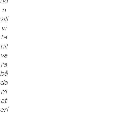
tio
n
vill
vi
ta
till
va
ra
bå
da
m
at
eri