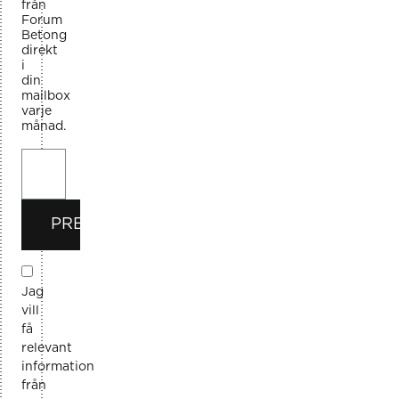
från
Forum
Betong
direkt
i
din
mailbox
varje
månad.
PRENUMERERA
Jag
vill
få
relevant
information
från