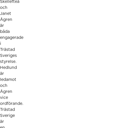
Skellefteå
och
Janet
Ågren
är
båda
engagerade
i
Trästad
Sveriges
styrelse.
Hedlund
är
ledamot
och
Ågren
vice
ordförande.
Trästad
Sverige
är
en