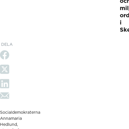
oc
mi
or
i
Ske
DELA
Socialdemokraterna
Annamaria
Hedlund,