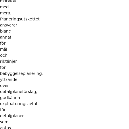
marklov
med
mera.
Planeringsutskottet
ansvarar
bland
annat
för
mål
och
riktlinjer
för
bebyggelseplanering,
yttrande
över
detaljplaneförslag,
godkänna
exploateringsavtal
för
detaljplaner
som
antas