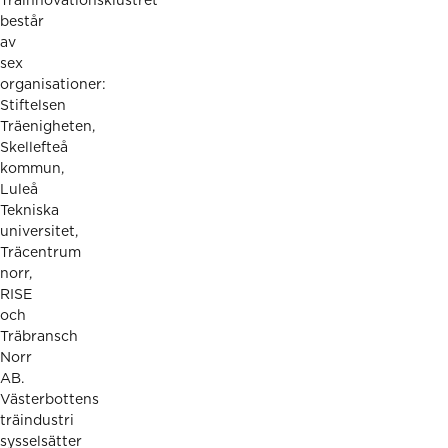
Träinnovationsklustret
består
av
sex
organisationer:
Stiftelsen
Träenigheten,
Skellefteå
kommun,
Luleå
Tekniska
universitet,
Träcentrum
norr,
RISE
och
Träbransch
Norr
AB.
Västerbottens
träindustri
sysselsätter