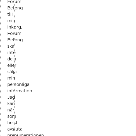
Forum
Betong
till
min
inkorg.
Forum
Betong
ska
inte
dela
eller
sälja
min
personliga
information.
Jag
kan
när
som
helst
avsluta
prenumerationen.