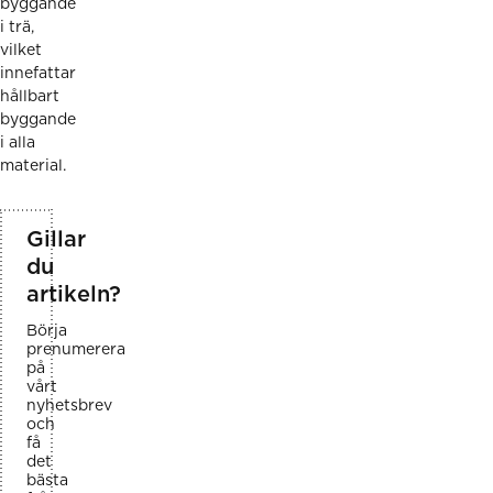
byggande
i trä,
vilket
innefattar
hållbart
byggande
i alla
material.
Gillar
du
artikeln?
Börja
prenumerera
på
vårt
nyhetsbrev
och
få
det
bästa