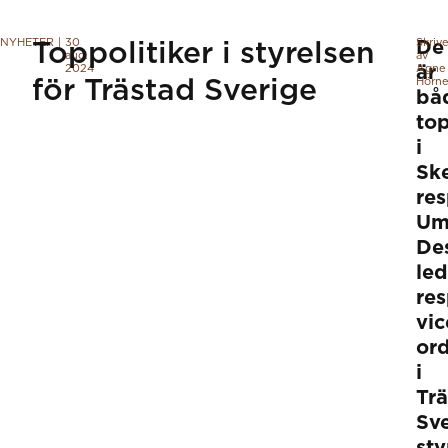
NYHETER
|
30
Skriv
De
Toppolitiker i styrelsen
aug.
av
2024
är
Agne
för Trästad Sverige
Hörne
bå
top
i
Ske
res
Um
De
le
res
vic
or
i
Tr
Sv
sty