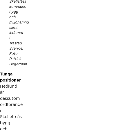
Skellefteå
kommuns
bygg-
och
miljönämnd
samt
ledamot
i
Trästad
Sverige.
Foto:
Patrick
Degerman.
Tunga
positioner
Hedlund
är
dessutom
ordförande
i
Skellefteås
bygg-
och