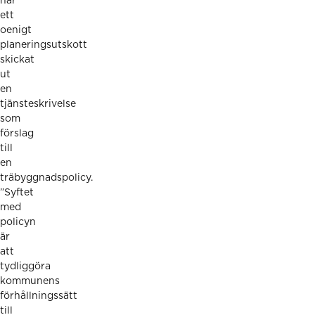
har
ett
oenigt
planeringsutskott
skickat
ut
en
tjänsteskrivelse
som
förslag
till
en
träbyggnadspolicy.
”Syftet
med
policyn
är
att
tydliggöra
kommunens
förhållningssätt
till