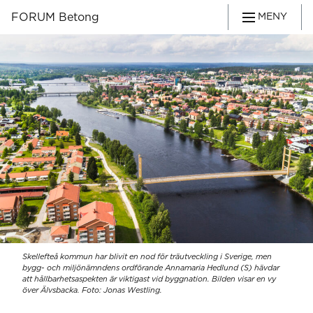
FORUM Betong
MENY
Skellefteå kommun har blivit en nod för träutveckling i Sverige, men
bygg- och miljönämndens ordförande Annamaria Hedlund (S) hävdar
att hållbarhetsaspekten är viktigast vid byggnation. Bilden visar en vy
över Älvsbacka. Foto: Jonas Westling.