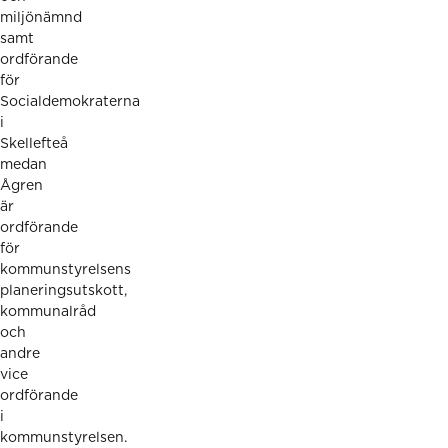
miljönämnd
samt
ordförande
för
Socialdemokraterna
i
Skellefteå
medan
Ågren
är
ordförande
för
kommunstyrelsens
planeringsutskott,
kommunalråd
och
andre
vice
ordförande
i
kommunstyrelsen.