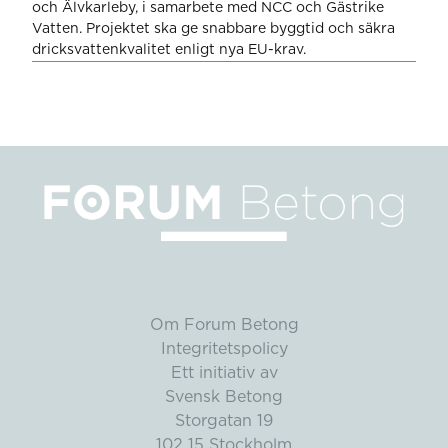
och Älvkarleby, i samarbete med NCC och Gästrike
Vatten. Projektet ska ge snabbare byggtid och säkra
dricksvattenkvalitet enligt nya EU-krav.
Om Forum Betong
Integritetspolicy
Ett initiativ av
Svensk Betong
Storgatan 19
102 15 Stockholm