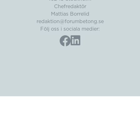
Chefredaktör
Mattias Borrelid
redaktion@forumbetong.se
Följ oss i sociala medier: