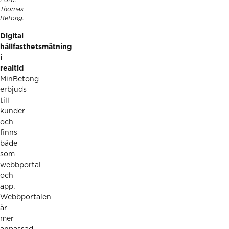
Foto:
Thomas
Betong.
Digital
hållfasthetsmätning
i
realtid
MinBetong
erbjuds
till
kunder
och
finns
både
som
webbportal
och
app.
Webbportalen
är
mer