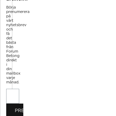
Börja
prenumerera
på
vårt
nyhetsbrev
och
få
det
bästa
från
Forum
Betong
direkt
i
din
mailbox
varje
månad.
PRENUMERERA