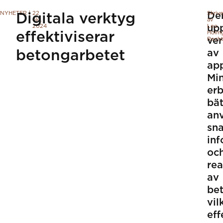
NYHETER
|
22
Skriv
De
Digitala verktyg
okt.
av
2024
up
Leo
effektiviserar
Holmg
ver
Recht
betongarbetet
av
ap
Mi
erb
bät
anv
sn
inf
oc
rea
av
bet
vil
eff