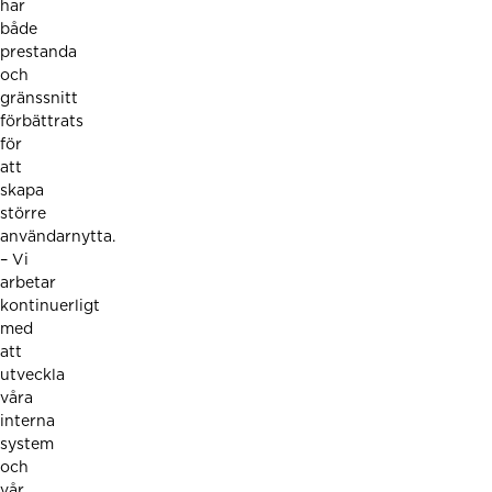
har
både
prestanda
och
gränssnitt
förbättrats
för
att
skapa
större
användarnytta.
– Vi
arbetar
kontinuerligt
med
att
utveckla
våra
interna
system
och
vår