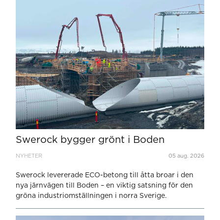
Swerock bygger grönt i Boden
NYHETER
05 aug. 2026
Swerock levererade ECO-betong till åtta broar i den
nya järnvägen till Boden – en viktig satsning för den
gröna industriomställningen i norra Sverige.