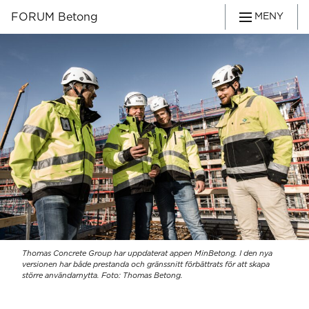
FORUM Betong
MENY
Thomas Concrete Group har uppdaterat appen MinBetong. I den nya
versionen har både prestanda och gränssnitt förbättrats för att skapa
större användarnytta. Foto: Thomas Betong.