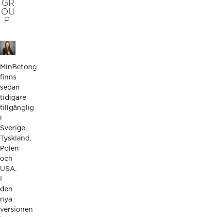
GR
OU
P
MinBetong
finns
sedan
tidigare
tillgänglig
i
Sverige,
Tyskland,
Polen
och
USA.
I
den
nya
versionen