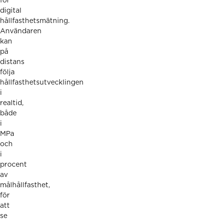
för
digital
hållfasthetsmätning.
Användaren
kan
på
distans
följa
hållfasthetsutvecklingen
i
realtid,
både
i
MPa
och
i
procent
av
målhållfasthet,
för
att
se