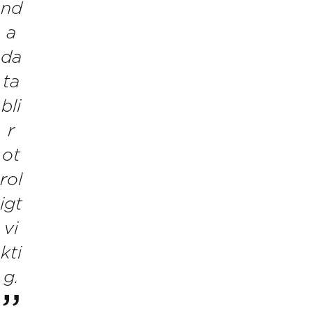
nd
a
da
ta
bli
r
ot
rol
igt
vi
kti
g.