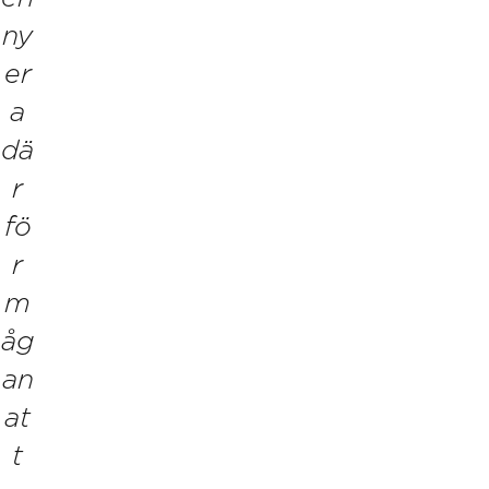
ny
er
a
dä
r
fö
r
m
åg
an
at
t