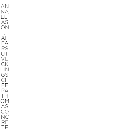
AN
NA
ELI
AS
ON
,
AF
FÄ
RS
UT
VE
CK
LIN
GS
CH
EF
PÅ
TH
OM
AS
CO
NC
RE
TE