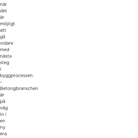
när
det
är
möjligt
att
gå
vidare
med
nästa
steg
i
byggprocessen.
–
Betongbranschen
är
på
väg
in i
en
ny
era