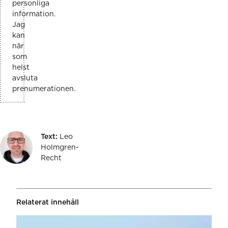
personliga
information.
Jag
kan
när
som
helst
avsluta
prenumerationen.
Text:
Leo
Holmgren-
Recht
Relaterat innehåll