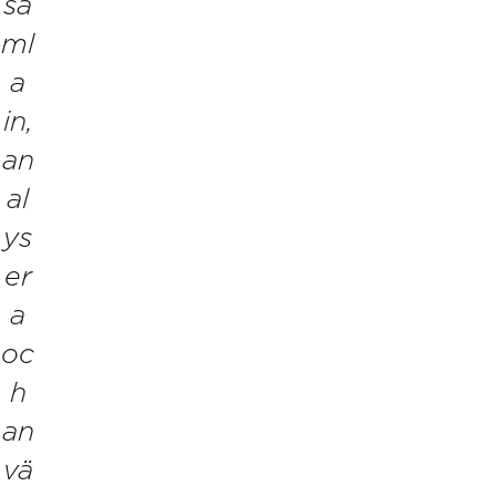
sa
ml
a
in,
an
al
ys
er
a
oc
h
an
vä