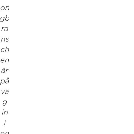
on
gb
ra
ns
ch
en
är
på
vä
g
in
i
en