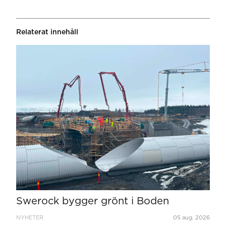
Relaterat innehåll
Swerock bygger grönt i Boden
NYHETER
05 aug. 2026