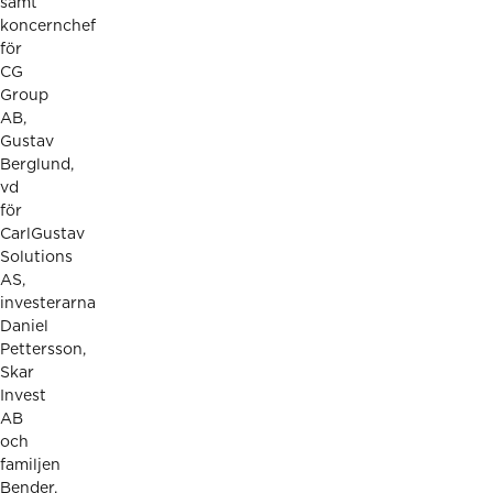
samt
koncernchef
för
CG
Group
AB,
Gustav
Berglund,
vd
för
CarlGustav
Solutions
AS,
investerarna
Daniel
Pettersson,
Skar
Invest
AB
och
familjen
Bender.