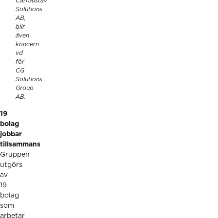
CarlGustav
Solutions
AB,
blir
även
koncern
vd
för
CG
Solutions
Group
AB.
19
bolag
jobbar
tillsammans
Gruppen
utgörs
av
19
bolag
som
arbetar