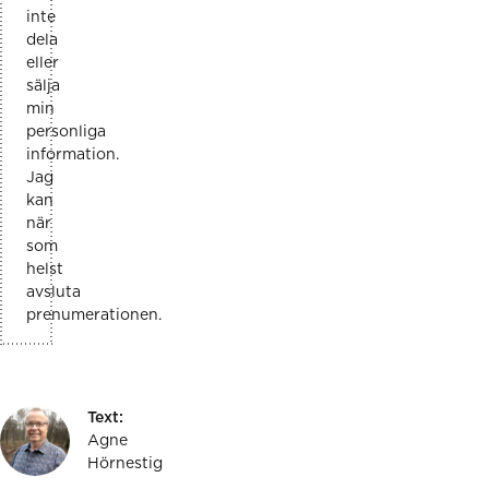
inte
dela
eller
sälja
min
personliga
information.
Jag
kan
när
som
helst
avsluta
prenumerationen.
Text:
Agne
Hörnestig