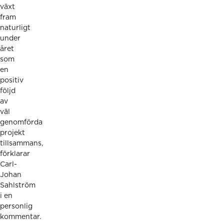
växt
fram
naturligt
under
året
som
en
positiv
följd
av
väl
genomförda
projekt
tillsammans,
förklarar
Carl-
Johan
Sahlström
i en
personlig
kommentar.