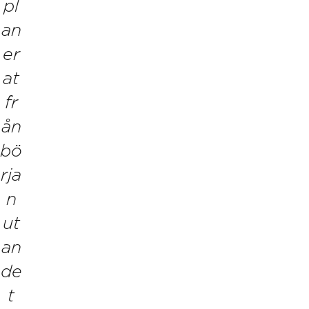
pl
an
er
at
fr
ån
bö
rja
n
ut
an
de
t