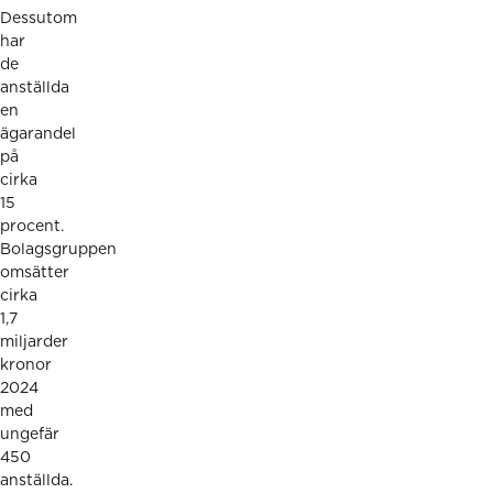
Dessutom
har
de
anställda
en
ägarandel
på
cirka
15
procent.
Bolagsgruppen
omsätter
cirka
1,7
miljarder
kronor
2024
med
ungefär
450
anställda.