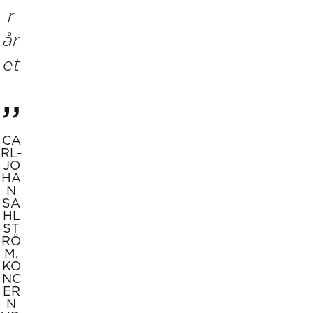
r
år
et
CA
RL-
JO
HA
N
SA
HL
ST
RÖ
M,
KO
NC
ER
N