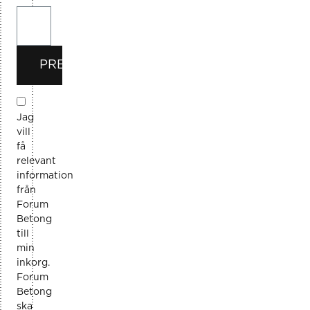
PRENUMERERA
Jag
vill
få
relevant
information
från
Forum
Betong
till
min
inkorg.
Forum
Betong
ska