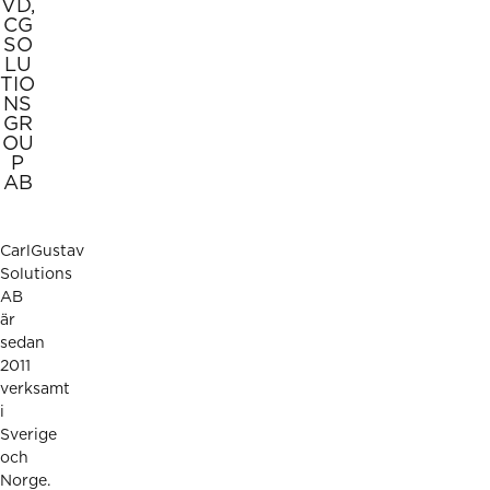
VD,
CG
SO
LU
TIO
NS
GR
OU
P
AB
CarlGustav
Solutions
AB
är
sedan
2011
verksamt
i
Sverige
och
Norge.