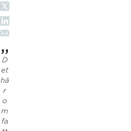
D
et
hä
r
o
m
fa