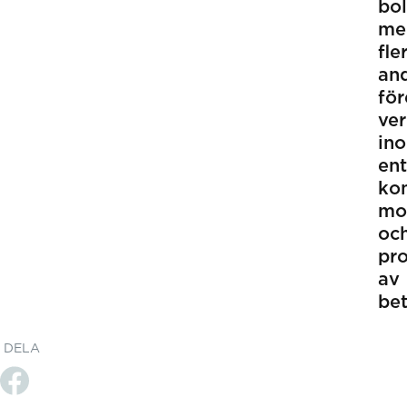
bo
me
fle
an
för
ve
in
ent
kon
mo
oc
pr
av
be
DELA