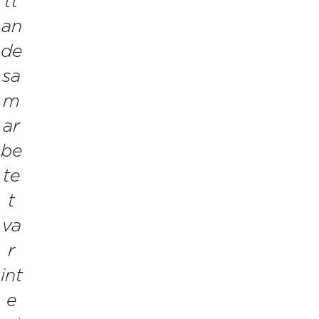
tt
an
de
sa
m
ar
be
te
t
va
r
int
e