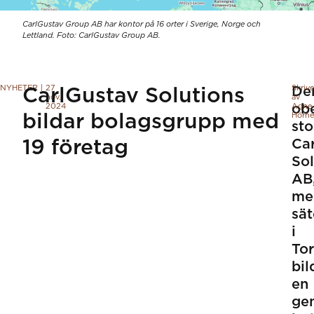
CarlGustav Group AB har kontor på 16 orter i Sverige, Norge och
Lettland. Foto: CarlGustav Group AB.
NYHETER
|
27
Skriv
De
CarlGustav Solutions
nov.
av
2024
ob
Agne
bildar bolagsgrupp med
Hörne
st
19 företag
Ca
Sol
AB
me
sät
i
To
bil
en
ge