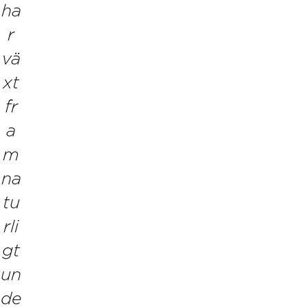
ha
r
vä
xt
fr
a
m
na
tu
rli
gt
un
de