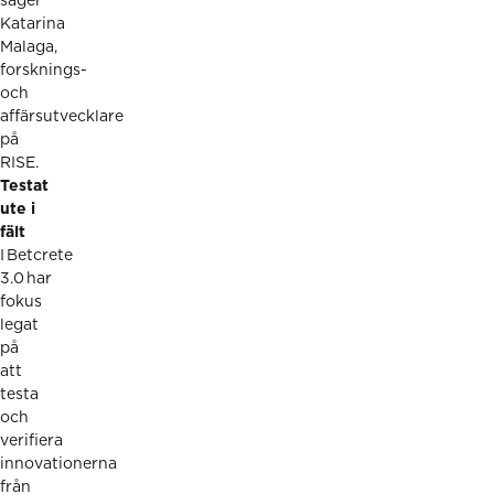
säger
Katarina
Malaga,
forsknings-
och
affärsutvecklare
på
RISE.
Testat
ute i
fält
I Betcrete
3.0 har
fokus
legat
på
att
testa
och
verifiera
innovationerna
från