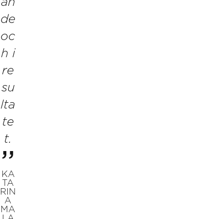
an
de
oc
h i
re
su
lta
te
t.
KA
TA
RIN
A
MA
LA