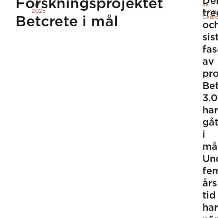
D
e
Forskningsprojektet
apr.
av
2025
tre
Karin
Betcrete i mål
Cedro
oc
sis
fa
av
pro
Bet
3.0
har
gåt
i
må
Un
fe
års
tid
har