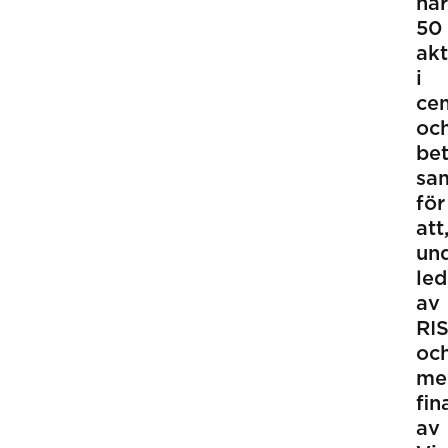
nä
50
akt
i
ce
oc
be
sa
för
att
un
led
av
RI
oc
me
fin
av