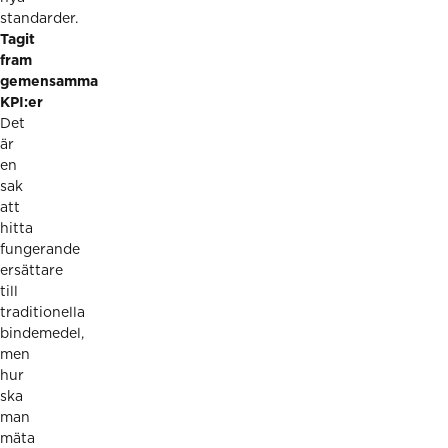
standarder.
Tagit
fram
gemensamma
KPI:er
Det
är
en
sak
att
hitta
fungerande
ersättare
till
traditionella
bindemedel,
men
hur
ska
man
mäta