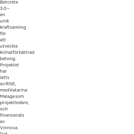
Betcrete
3.0 –
en
unik
kraftsamling
för
att
utveckla
klimatförbättrad
betong.
Projektet
har
letts
av RISE,
med Katarina
Malaga som
projektledare,
och
finansierats
av
Vinnova.