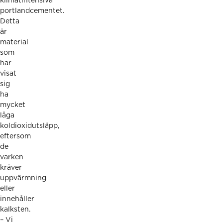
klimatintensiva
portlandcementet.
Detta
är
material
som
har
visat
sig
ha
mycket
låga
koldioxidutsläpp,
eftersom
de
varken
kräver
uppvärmning
eller
innehåller
kalksten.
– Vi