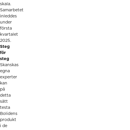
skala.
Samarbetet
inleddes
under
första
kvartalet
2025.
Steg
för
steg
Skanskas
egna
experter
kan
på
detta
sätt
testa
Bolidens
produkt
i de