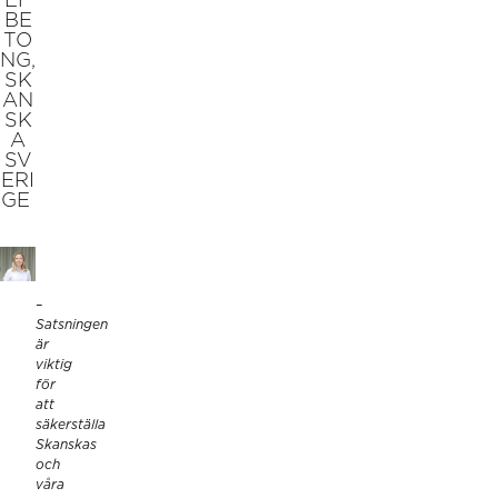
EF
BE
TO
NG,
SK
AN
SK
A
SV
ERI
GE
–
Satsningen
är
viktig
för
att
säkerställa
Skanskas
och
våra