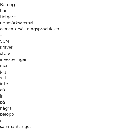
Betong
har
tidigare
uppmärksammat
cementersättningsprodukten
.
–
SCM
kräver
stora
investeringar
men
jag
vill
inte
gå
in
på
några
belopp
i
sammanhanget