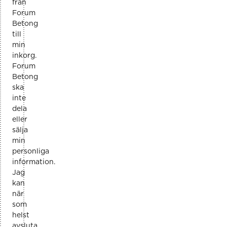
från
Forum
Betong
till
min
inkorg.
Forum
Betong
ska
inte
dela
eller
sälja
min
personliga
information.
Jag
kan
när
som
helst
avsluta