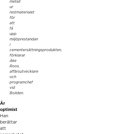
metall
ur
restmaterialet
för
att
få
upp
miljöprestandan
i
cementersättningsprodukten,
förklarar
Åke
Roos,
affärsutvecklare
och
programchef
vid
Boliden.
Är
optimist
Han
berättar
att