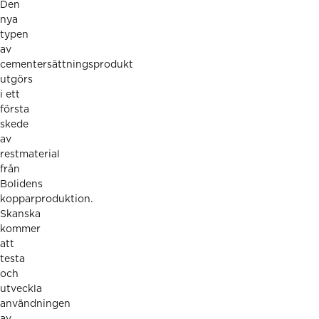
Den
nya
typen
av
cementersättningsprodukt
utgörs
i ett
första
skede
av
restmaterial
från
Bolidens
kopparproduktion.
Skanska
kommer
att
testa
och
utveckla
användningen
av