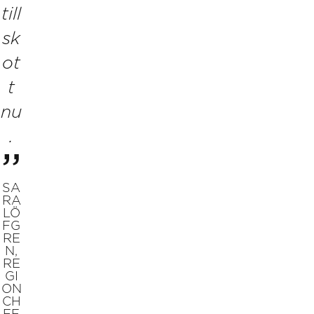
till
sk
ot
t
nu
.
SA
RA
LÖ
FG
RE
N,
RE
GI
ON
CH