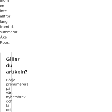
inom
en
inte
alltför
lång
framtid,
summerar
Åke
Roos.
Gillar
du
artikeln?
Börja
prenumerera
på
vårt
nyhetsbrev
och
få
det