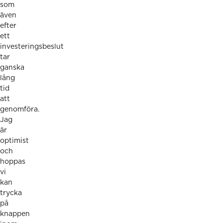
som
även
efter
ett
investeringsbeslut
tar
ganska
lång
tid
att
genomföra.
Jag
är
optimist
och
hoppas
vi
kan
trycka
på
knappen