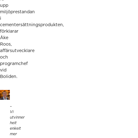
upp
miljöprestandan
i
cementersättningsprodukten,
förklarar
Åke
Roos,
affärsutvecklare
och
programchef
vid
Boliden.
–
Vi
utvinner
helt
enkelt
mer