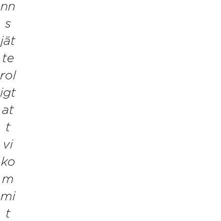
nn
s
jät
te
rol
igt
at
t
vi
ko
m
mi
t