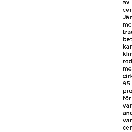
av
cem
Jä
me
tra
be
ka
kl
re
me
cir
95
pr
för
var
an
van
ce