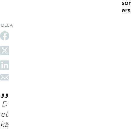
so
ers
DELA
D
et
kä