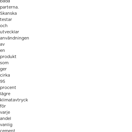
båda
parterna.
Skanska
testar
och
utvecklar
användningen
av
en
produkt
som
ger
cirka
95
procent
lägre
klimatavtryck
för
varje
andel
vanlig
cement