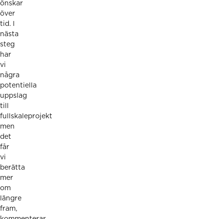
önskar
över
tid. I
nästa
steg
har
vi
några
potentiella
uppslag
till
fullskaleprojekt
men
det
får
vi
berätta
mer
om
längre
fram,
kommenterar