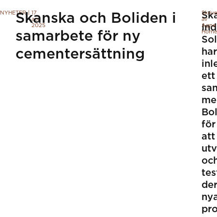
NYHETER
|
17
Skriv
Sk
Skanska och Boliden i
apr.
av
2025
Ind
Agne
samarbete för ny
Hörne
Sol
cementersättning
har
inl
ett
sa
me
Bo
för
att
utv
oc
tes
de
ny
pr