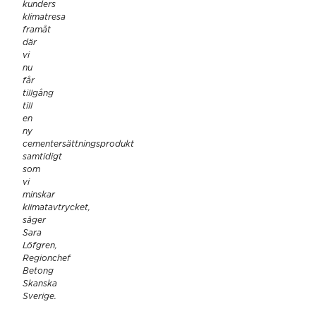
kunders
klimatresa
framåt
där
vi
nu
får
tillgång
till
en
ny
cementersättningsprodukt
samtidigt
som
vi
minskar
klimatavtrycket,
säger
Sara
Löfgren,
Regionchef
Betong
Skanska
Sverige.