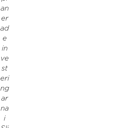
an
er
ad
e
in
ve
st
eri
ng
ar
na
i