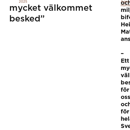
2025
oc
Agne
mycket välkommet
Hörne
mi
besked”
bif
He
Mat
an
–
Ett
my
vä
be
för
os
oc
för
hel
Sv