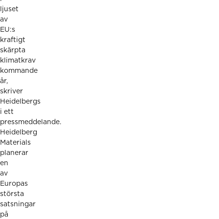
ljuset
av
EU:s
kraftigt
skärpta
klimatkrav
kommande
år,
skriver
Heidelbergs
i ett
pressmeddelande.
Heidelberg
Materials
planerar
en
av
Europas
största
satsningar
på