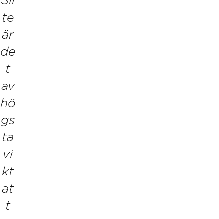
Sli
te
är
de
t
av
hö
gs
ta
vi
kt
at
t