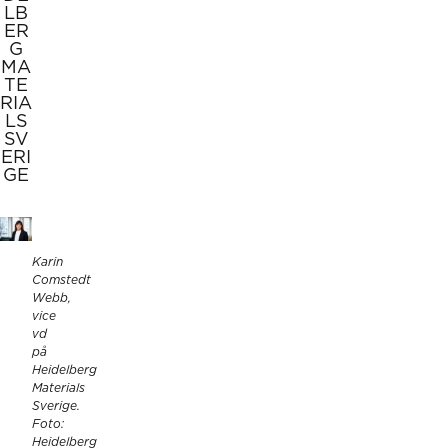
LB
ER
G
MA
TE
RIA
LS
SV
ERI
GE
Karin
Comstedt
Webb,
vice
vd
på
Heidelberg
Materials
Sverige.
Foto:
Heidelberg