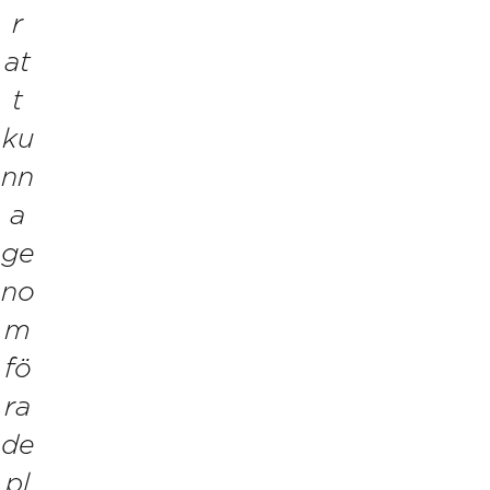
r
at
t
ku
nn
a
ge
no
m
fö
ra
de
pl