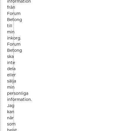
information
från
Forum
Betong
till
min
inkorg.
Forum
Betong
ska
inte
dela
eller
sälja
min
personliga
information.
Jag
kan
när
som
helst