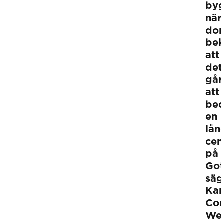
by
när
do
bek
att
de
gå
att
be
en
lån
cem
på
Go
sä
Kar
Co
We