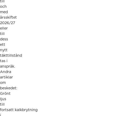
till
och
med
årsskiftet
2026/27
eller
till
dess
ett
nytt
täkttillstånd
tas i
anspråk.
Andra
artiklar
om
beskedet:
Grönt
ljus
till
fortsatt kalkbrytning
i