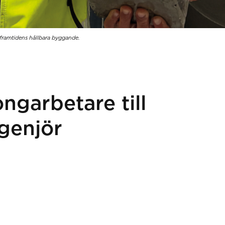
 framtidens hållbara byggande.
ngarbetare till
genjör