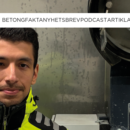
BETONGFAKTA
NYHETSBREV
PODCAST
ARTIKL