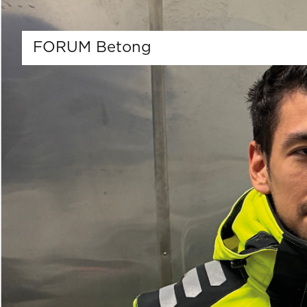
FORUM Betong