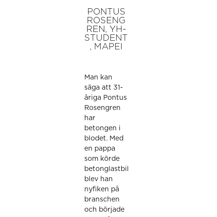
PONTUS
ROSENG
REN, YH-
STUDENT
, MAPEI
Man kan
säga att 31-
åriga Pontus
Rosengren
har
betongen i
blodet. Med
en pappa
som körde
betonglastbil
blev han
nyfiken på
branschen
och började