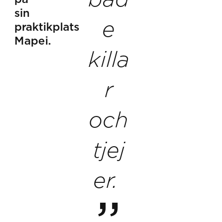
sin
e
praktikplats
Mapei
.
killa
r
och
tjej
er.