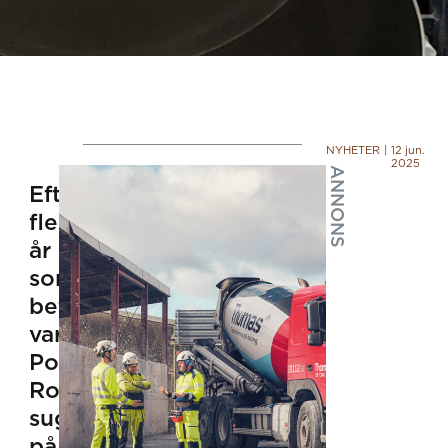
NYHETER
|
12 jun.
2025
ANNONS
Skriven av Karin
Efter
DELA
Cedronius
flera
år
som
Bet
betongarbetare
var
ong
Pontus
Rosengren
ind
sugen
på