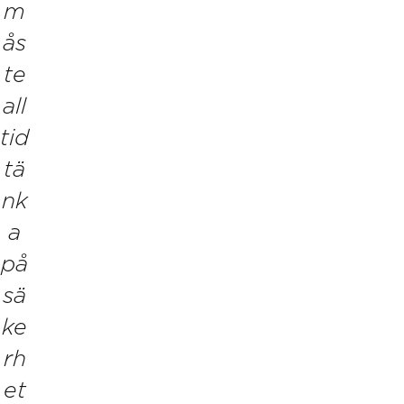
m
ås
te
all
tid
tä
nk
a
på
sä
ke
rh
et