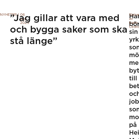
NYHETER
|
06
Skriv
Ha
”Jag gillar att vara med
aug.
av
2025
bö
Karin
och bygga saker som ska
Cedro
sin
stå länge”
yr
so
mö
me
byt
till
be
oc
jo
so
mo
på
He