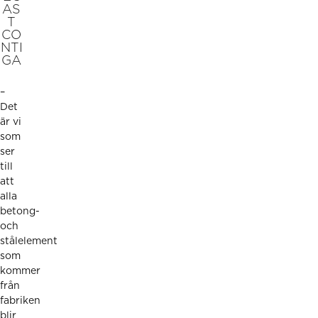
AS
T
CO
NTI
GA
–
Det
är vi
som
ser
till
att
alla
betong-
och
stålelement
som
kommer
från
fabriken
blir