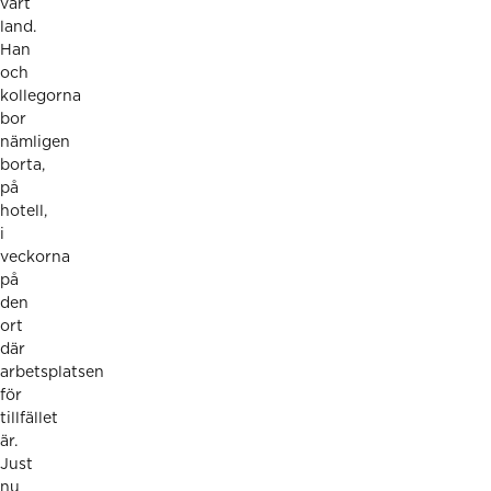
vårt
land.
Han
och
kollegorna
bor
nämligen
borta,
på
hotell,
i
veckorna
på
den
ort
där
arbetsplatsen
för
tillfället
är.
Just
nu