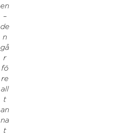
en
–
de
n
gå
r
fö
re
all
t
an
na
t