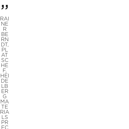
RAI
NE
R
BE
RN
DT,
PL
AT
SC
HE
F,
HEI
DE
LB
ER
G
MA
TE
RIA
LS
PR
EC