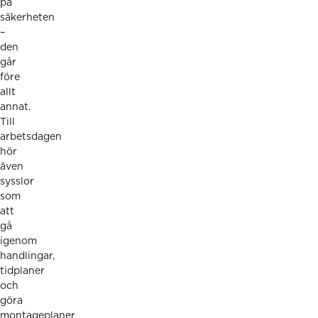
på
säkerheten
–
den
går
före
allt
annat.
Till
arbetsdagen
hör
även
sysslor
som
att
gå
igenom
handlingar,
tidplaner
och
göra
montageplaner