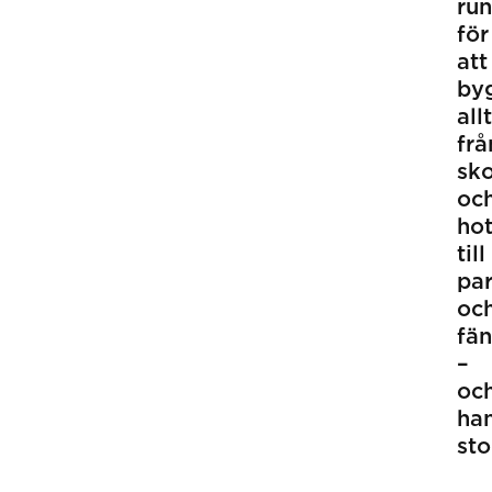
run
för
att
by
allt
frå
sko
oc
hot
till
pa
oc
fän
–
oc
ha
sto