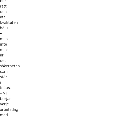
blir
rätt
och
att
kvaliteten
hålls
–
men
inte
minst
är
det
säkerheten
som
står
i
fokus.
– Vi
börjar
varje
arbetsdag
med