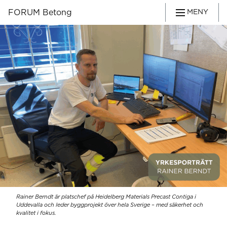
FORUM Betong
MENY
Rainer Berndt är platschef på Heidelberg Materials Precast Contiga i
Uddevalla och leder byggprojekt över hela Sverige – med säkerhet och
kvalitet i fokus.