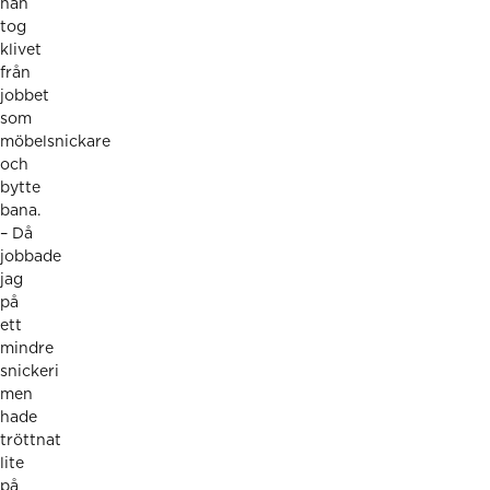
han
tog
klivet
från
jobbet
som
möbelsnickare
och
bytte
bana.
– Då
jobbade
jag
på
ett
mindre
snickeri
men
hade
tröttnat
lite
på