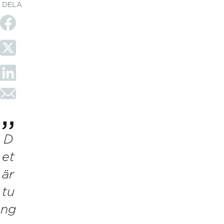
DELA
D
et
är
tu
ng