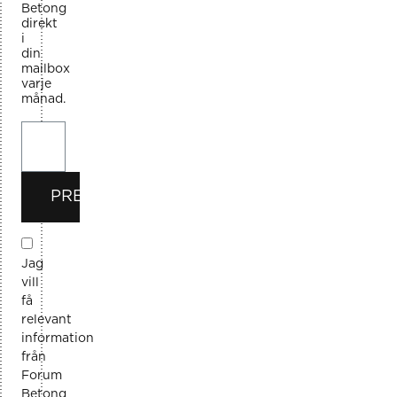
Betong
direkt
i
din
mailbox
varje
månad.
PRENUMERERA
Jag
vill
få
relevant
information
från
Forum
Betong