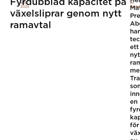
He
Fyrdubblad kapacitet på
aug.
av
2025
Mat
Redak
växelsliprar genom nytt
Pre
ramavtal
Ab
har
te
ett
nyt
ra
me
Tra
so
in
en
fy
kap
för
väx