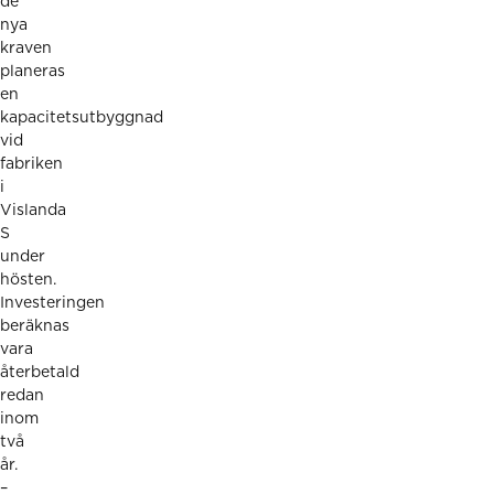
de
nya
kraven
planeras
en
kapacitetsutbyggnad
vid
fabriken
i
Vislanda
S
under
hösten.
Investeringen
beräknas
vara
återbetald
redan
inom
två
år.
–