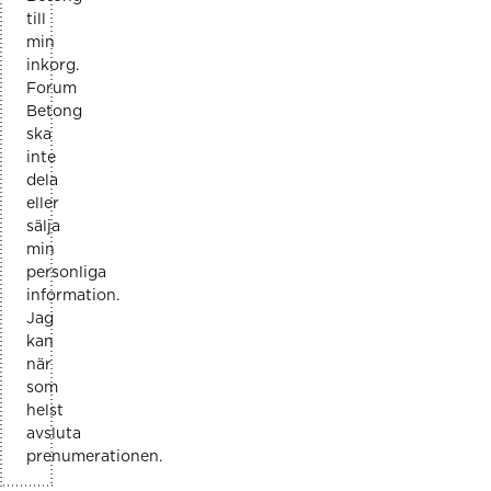
till
min
inkorg.
Forum
Betong
ska
inte
dela
eller
sälja
min
personliga
information.
Jag
kan
när
som
helst
avsluta
prenumerationen.