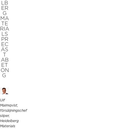
LB
ER
G
MA
TE
RIA
LS
PR
EC
AS
T
AB
ET
ON
G
Ulf
Malmqvist,
försäljningschef
sliper,
Heidelberg
Materials