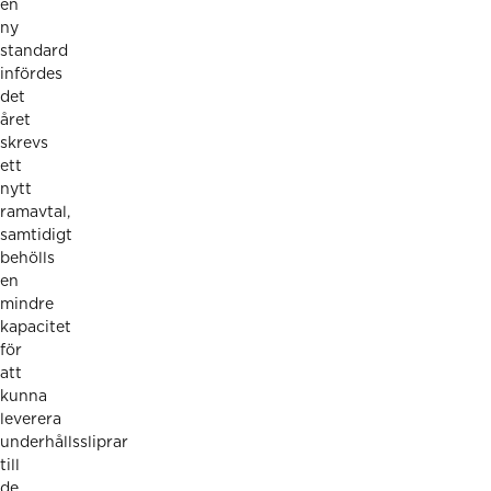
en
ny
standard
infördes
det
året
skrevs
ett
nytt
ramavtal,
samtidigt
behölls
en
mindre
kapacitet
för
att
kunna
leverera
underhållssliprar
till
de