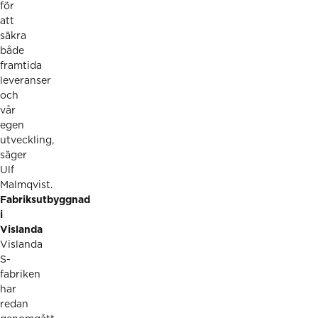
för
att
säkra
både
framtida
leveranser
och
vår
egen
utveckling,
säger
Ulf
Malmqvist.
Fabriksutbyggnad
i
Vislanda
Vislanda
S-
fabriken
har
redan