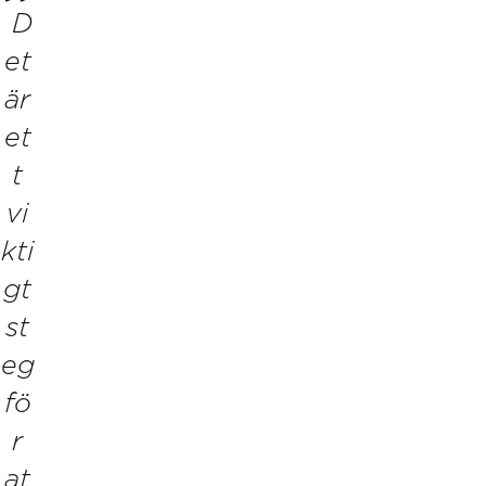
D
et
är
et
t
vi
kti
gt
st
eg
fö
r
at