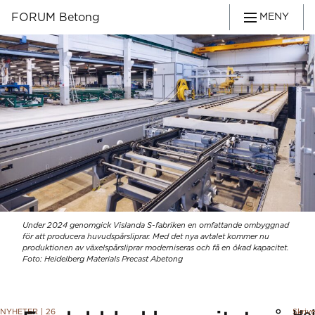
FORUM Betong
MENY
Under 2024 genomgick Vislanda S-fabriken en omfattande ombyggnad
för att producera huvudspårsliprar. Med det nya avtalet kommer nu
produktionen av växelspårsliprar moderniseras och få en ökad kapacitet.
Foto: Heidelberg Materials Precast Abetong
NYHETER
|
26
Skriv