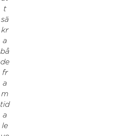
t
sä
kr
a
bå
de
fr
a
m
tid
a
le