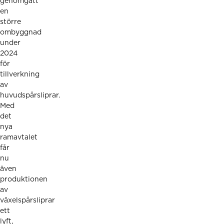
genomgått
en
större
ombyggnad
under
2024
för
tillverkning
av
huvudspårsliprar.
Med
det
nya
ramavtalet
får
nu
även
produktionen
av
växelspårsliprar
ett
lyft,