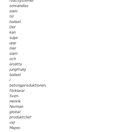
tvättsystemet
omvandlas
slam
till
ballast.
Det
kan
suga
upp
mer
slam
och
ersätta
jungfrulig
ballast
i
betongproduktionen,
förklarar
Sven-
Henrik
Norman
global
produktchef
vid
Mapei.