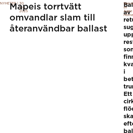
NYHETER
|
30
Skriv
Bal
Mapeis torrtvätt
sep.
av
2025
av
Agne
omvandlar slam till
Hörne
re
återanvändbar ballast
su
up
res
so
fin
kv
i
be
tr
Ett
cir
flö
sk
ef
bal