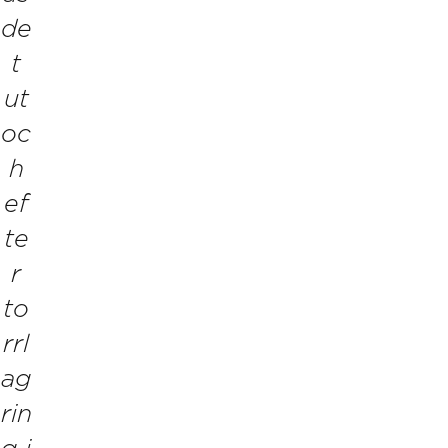
de
t
ut
oc
h
ef
te
r
to
rrl
ag
rin