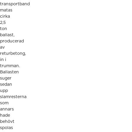
transportband
matas
cirka
2,5
ton
ballast,
producerad
av
returbetong,
in i
trumman.
Ballasten
suger
sedan
upp
slamresterna
som
annars
hade
behövt
spolas