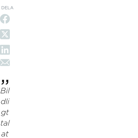
DELA
Bil
dli
gt
tal
at