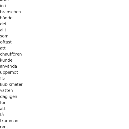
in i
branschen
hände
det
allt
som
oftast
att
chauffören
kunde
använda
uppemot
1,5
kubikmeter
vatten
dagligen
för
att
få
trumman
ren,