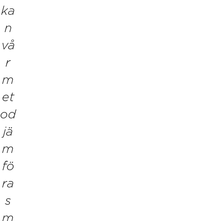
ka
n
vå
r
m
et
od
jä
m
fö
ra
s
m