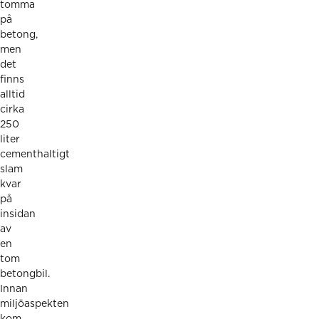
tomma
på
betong,
men
det
finns
alltid
cirka
250
liter
cementhaltigt
slam
kvar
på
insidan
av
en
tom
betongbil.
Innan
miljöaspekten
kom