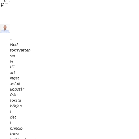
PEI
–
Med
torrtvätten
ser
vi
till
att
inget
avfall
uppstår
från
första
början.
I
det
i
princip
torra