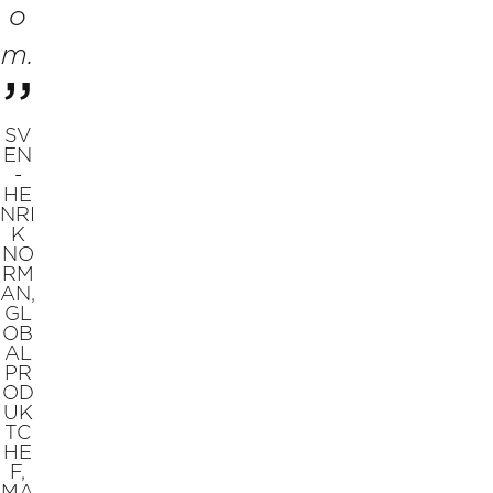
o
m
.
SV
EN
-
HE
NRI
K
NO
RM
AN,
GL
OB
AL
PR
OD
UK
TC
HE
F,
MA