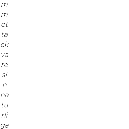
m
m
et
ta
ck
va
re
si
n
na
tu
rli
ga