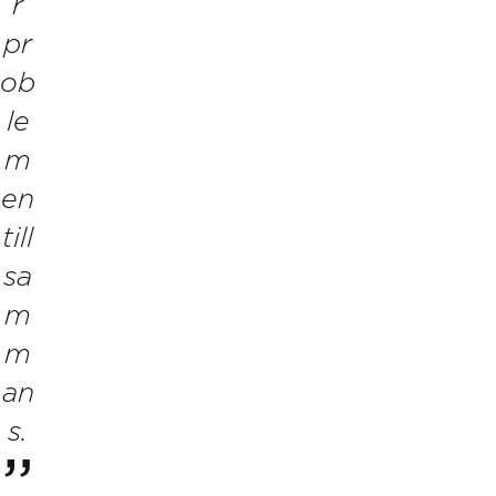
r
pr
ob
le
m
en
till
sa
m
m
an
s.