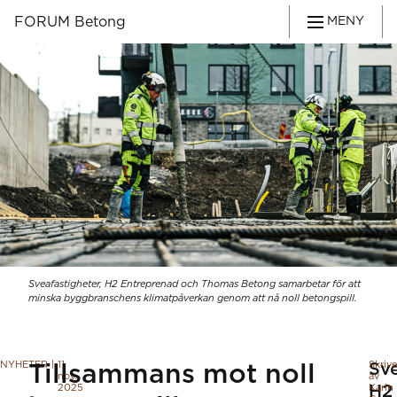
FORUM Betong
MENY
Sveafastigheter, H2 Entreprenad och Thomas Betong samarbetar för att
minska byggbranschens klimatpåverkan genom att nå noll betongspill.
NYHETER
|
11
Skriv
Sv
Tillsammans mot noll
nov.
av
2025
H2
Karin