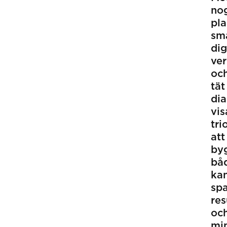
no
pla
sm
dig
ve
oc
tät
dia
vis
tri
att
by
bå
ka
sp
res
oc
mi