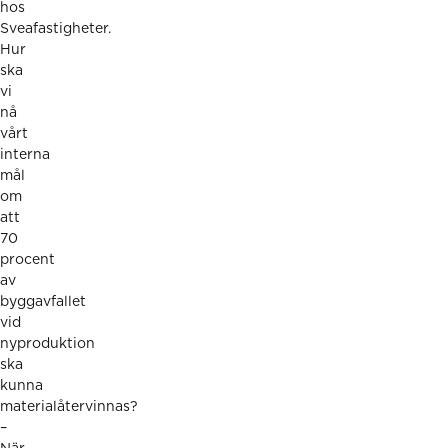
hos
Sveafastigheter.
Hur
ska
vi
nå
vårt
interna
mål
om
att
70
procent
av
byggavfallet
vid
nyproduktion
ska
kunna
materialåtervinnas?
–