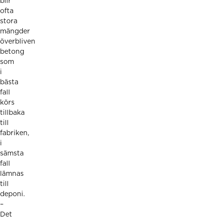
blir
ofta
stora
mängder
överbliven
betong
som
i
bästa
fall
körs
tillbaka
till
fabriken,
i
sämsta
fall
lämnas
till
deponi.
–
Det