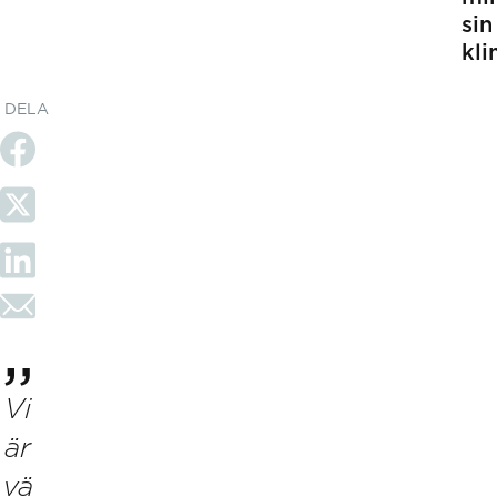
sin
kli
DELA
Vi
är
vä