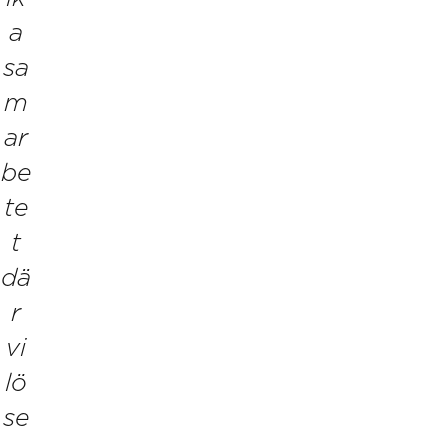
a
sa
m
ar
be
te
t
dä
r
vi
lö
se