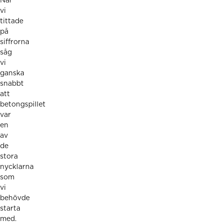
När
vi
tittade
på
siffrorna
såg
vi
ganska
snabbt
att
betongspillet
var
en
av
de
stora
nycklarna
som
vi
behövde
starta
med.