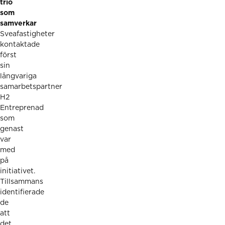
trio
som
samverkar
Sveafastigheter
kontaktade
först
sin
långvariga
samarbetspartner
H2
Entreprenad
som
genast
var
med
på
initiativet.
Tillsammans
identifierade
de
att
det