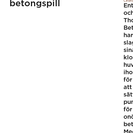
betongspill
Cedro
En
oc
Th
Be
har
sla
sin
kl
hu
ih
för
att
sät
pu
för
on
bet
Me