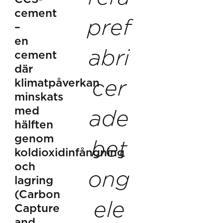
cement
pref
–
en
abri
cement
där
klimatpåverkan
cer
minskats
med
ade
hälften
genom
bet
koldioxidinfångning
och
ong
lagring
(Carbon
ele
Capture
and