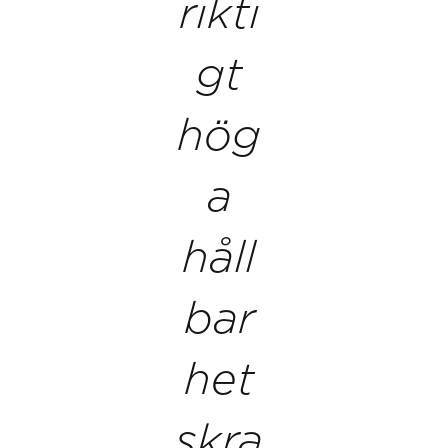
rikti
gt
hög
a
håll
bar
het
skra