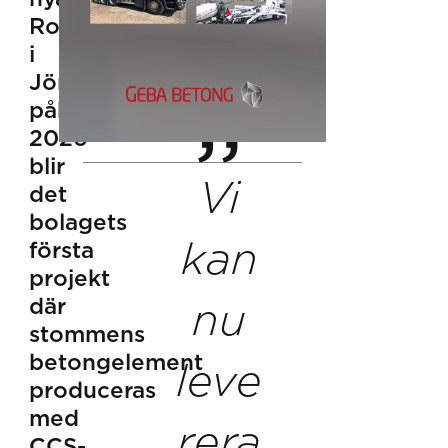
Rosenlundsbadet
i
Jönköping
påbörjas
2026
blir
Vi
det
bolagets
kan
första
projekt
där
nu
stommens
betongelement
leve
produceras
med
rera
CCS-