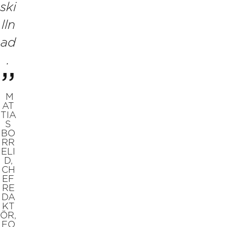
ski
lln
ad
.
M
AT
TIA
S
BO
RR
ELI
D,
CH
EF
RE
DA
KT
ÖR,
FO