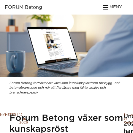
FORUM Betong
MENY
Forum Betong fortsätter att växa som kunskapsplattform för bygg- och
betongbranschen och når allt fler läsare med fakta, analys och
branschperspektiv.
NYHETER
|
12
Skriv
Un
Forum Betong växer som
mar.
av
2026
20
Redak
kunskapsröst
har