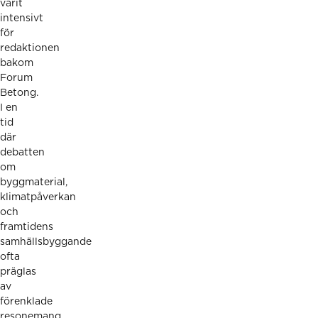
varit
intensivt
för
redaktionen
bakom
Forum
Betong.
I en
tid
där
debatten
om
byggmaterial,
klimatpåverkan
och
framtidens
samhällsbyggande
ofta
präglas
av
förenklade
resonemang