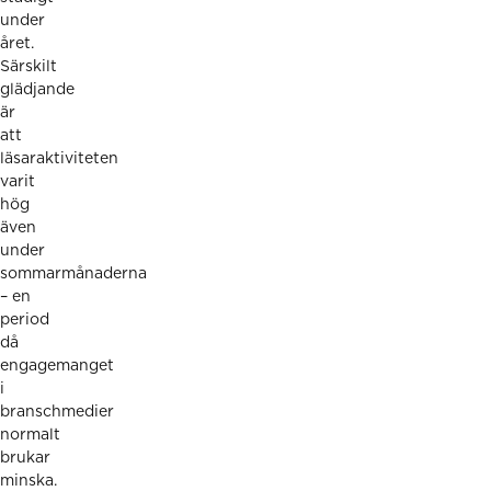
under
året.
Särskilt
glädjande
är
att
läsaraktiviteten
varit
hög
även
under
sommarmånaderna
– en
period
då
engagemanget
i
branschmedier
normalt
brukar
minska.