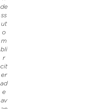
de
ss
ut
o
m
bli
r
cit
er
ad
e
av