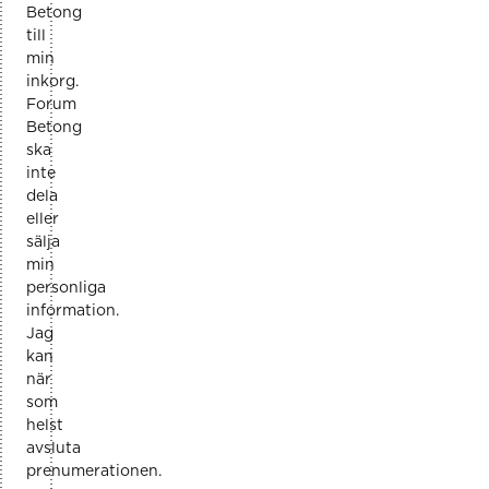
Betong
till
min
inkorg.
Forum
Betong
ska
inte
dela
eller
sälja
min
personliga
information.
Jag
kan
när
som
helst
avsluta
prenumerationen.