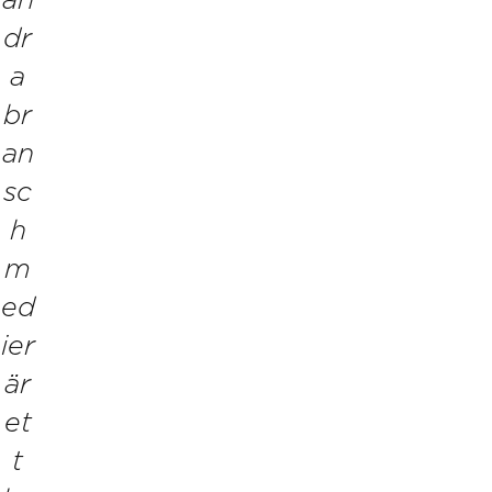
an
dr
a
br
an
sc
h
m
ed
ier
är
et
t