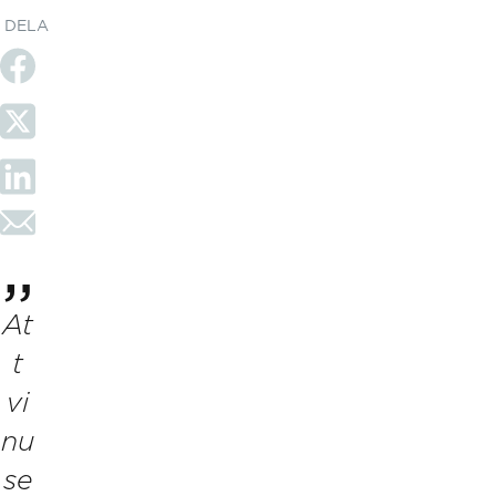
DELA
At
t
vi
nu
se