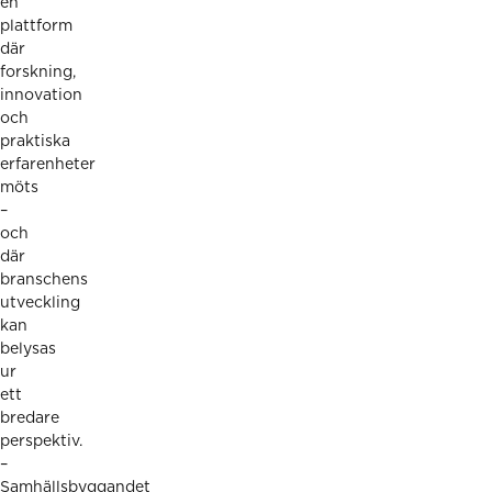
en
plattform
där
forskning,
innovation
och
praktiska
erfarenheter
möts
–
och
där
branschens
utveckling
kan
belysas
ur
ett
bredare
perspektiv.
–
Samhällsbyggandet