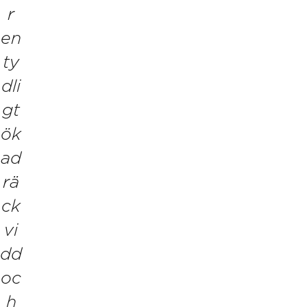
r
en
ty
dli
gt
ök
ad
rä
ck
vi
dd
oc
h