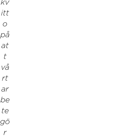
kv
itt
o
på
at
t
vå
rt
ar
be
te
gö
r