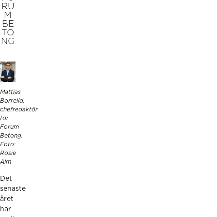
RU
M
BE
TO
NG
Mattias
Borrelid,
chefredaktör
för
Forum
Betong.
Foto:
Rosie
Alm
Det
senaste
året
har