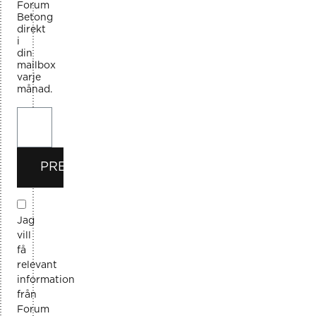
Forum
Betong
direkt
i
din
mailbox
varje
månad.
PRENUMERERA
Jag
vill
få
relevant
information
från
Forum