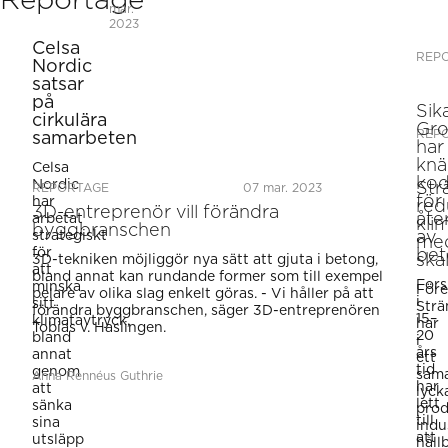
Reportage
mar.
2023
Celsa
REP
Nordic
satsar
på
Sik
cirkulära
Gr
REP
samarbeten
har
knä
Celsa
ko
Nordic
Str
REPORTAGE
07 mar. 2023
för
har
red
3D-entreprenör vill förändra
åte
arbetat
kli
byggbranschen
av
strategiskt
me
för
be
ska
3D-tekniken möjliggör nya sätt att gjuta i betong,
att
bland annat kan rundande former som till exempel
Fors
minska
Före
pelare av olika slag enkelt göras. - Vi håller på att
i
sitt
Str
förändra byggbranschen, säger 3D-entreprenören
15–
klimatavtryck,
har
Tobias v. Haslingen.
20
bland
i
års
annat
ett
tid
genom
sama
Anna Rennéus Guthrie
har
att
lyck
lett
sänka
prod
till
sina
indus
att
utsläpp
håll