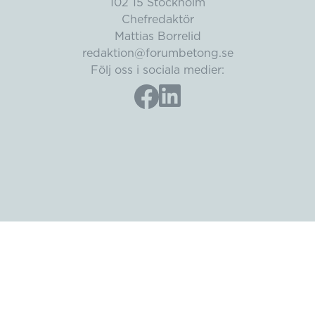
102 15 Stockholm
Chefredaktör
Mattias Borrelid
redaktion@forumbetong.se
Följ oss i sociala medier: