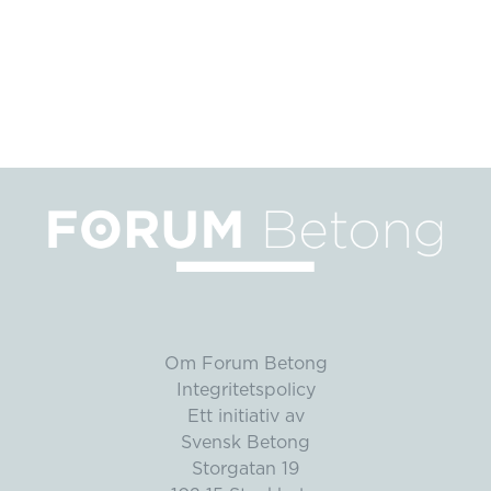
Om Forum Betong
Integritetspolicy
Ett initiativ av
Svensk Betong
Storgatan 19